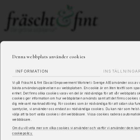
Denna webbplats använder cookies
INFORMATION
INSTÄLLNINGA
Vi på Fräscht & fint (Social Empowerment Worknet i Sverige AB) använder oss av c
bästa användarupplevelsen av webbplatsen. En cookie är en liten textfil som spa
enhet. Det finns olika cookies varav en del är nödvändiga för att vår webbplats s
cookies ger information om hur webbplatsen används samt att det finns cookies so
dig relevant marknadsföring. För cookies som är nödvändiga för att sidan ska fung
samtycke, vi använder oss endast av nödvändiga cookies. Du kan när som helst 
välja att ta bort valda cookies i din webbläsare. Vissa cookies raderas automatis
webbläsare.
Om du vill veta mer om vilka cookies vi använder och varför vi använder dem ka
cookiepolicy.