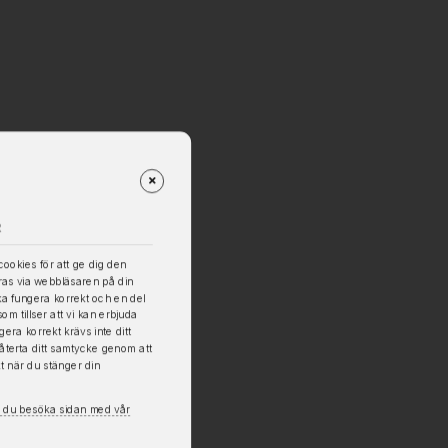
R
ookies för att ge dig den
ras via webbläsaren på din
ka fungera korrekt och en del
m tillser att vi kan erbjuda
era korrekt krävs inte ditt
återta ditt samtycke genom att
kt när du stänger din
n du besöka sidan med vår